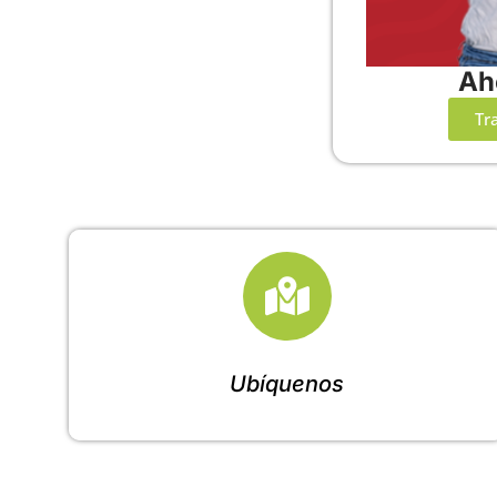
Ah
Tr
Ubíquenos