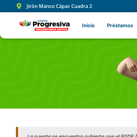
Jirón Manco Cápac Cuadra 2
Inicio
Préstamos
La cuenta se encuentra cubierta con el FGDE 