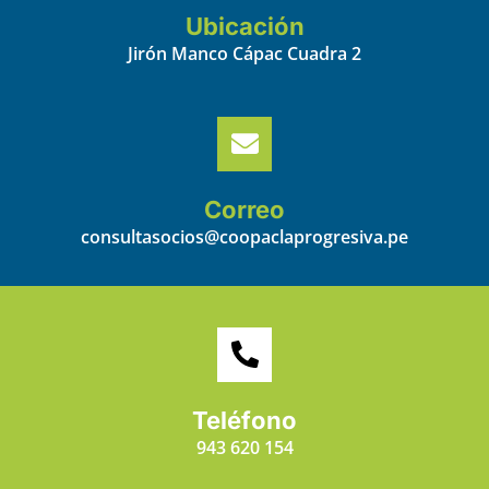
Ubicación
Jirón Manco Cápac Cuadra 2
Correo
consultasocios@coopaclaprogresiva.pe
Teléfono
943 620 154